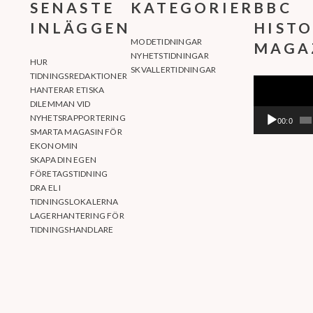
SENASTE
KATEGORIER
BBC
INLÄGGEN
HIST
MODETIDNINGAR
MAGA
NYHETSTIDNINGAR
HUR
SKVALLERTIDNINGAR
TIDNINGSREDAKTIONER
VIDEOSPELAR
HANTERAR ETISKA
DILEMMAN VID
NYHETSRAPPORTERING
00:00
SMARTA MAGASIN FÖR
EKONOMIN
SKAPA DIN EGEN
FÖRETAGSTIDNING
DRA EL I
TIDNINGSLOKALERNA
LAGERHANTERING FÖR
TIDNINGSHANDLARE